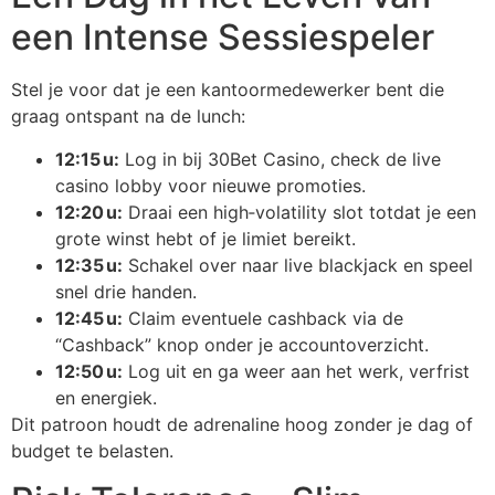
een Intense Sessiespeler
Stel je voor dat je een kantoormedewerker bent die
graag ontspant na de lunch:
12:15 u:
Log in bij 30Bet Casino, check de live
casino lobby voor nieuwe promoties.
12:20 u:
Draai een high‑volatility slot totdat je een
grote winst hebt of je limiet bereikt.
12:35 u:
Schakel over naar live blackjack en speel
snel drie handen.
12:45 u:
Claim eventuele cashback via de
“Cashback” knop onder je accountoverzicht.
12:50 u:
Log uit en ga weer aan het werk, verfrist
en energiek.
Dit patroon houdt de adrenaline hoog zonder je dag of
budget te belasten.