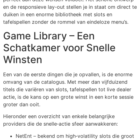
en de responsieve lay-out stellen je in staat om direct te
duiken in een enorme bibliotheek met slots en
tafelspellen zonder de rommel van eindeloze menu’s.
Game Library – Een
Schatkamer voor Snelle
Winsten
Een van de eerste dingen die je opvallen, is de enorme
omvang van de catalogus. Met meer dan vijfduizend
titels die variëren van slots, tafelspellen tot live dealer
actie, is de kans op een grote winst in een korte sessie
groter dan ooit.
Hieronder een overzicht van enkele belangrijke
providers die de snelle‑actie sfeer aanwakkeren:
NetEnt – bekend om high‑volatility slots die groot