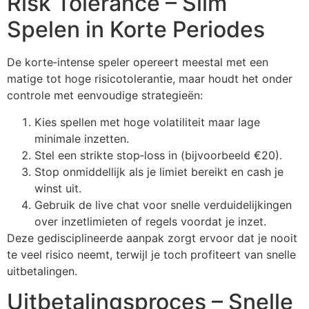
Risk Tolerance – Slim
Spelen in Korte Periodes
De korte‑intense speler opereert meestal met een
matige tot hoge risicotolerantie, maar houdt het onder
controle met eenvoudige strategieën:
Kies spellen met hoge volatiliteit maar lage
minimale inzetten.
Stel een strikte stop‑loss in (bijvoorbeeld €20).
Stop onmiddellijk als je limiet bereikt en cash je
winst uit.
Gebruik de live chat voor snelle verduidelijkingen
over inzetlimieten of regels voordat je inzet.
Deze gedisciplineerde aanpak zorgt ervoor dat je nooit
te veel risico neemt, terwijl je toch profiteert van snelle
uitbetalingen.
Uitbetalingsproces – Snelle