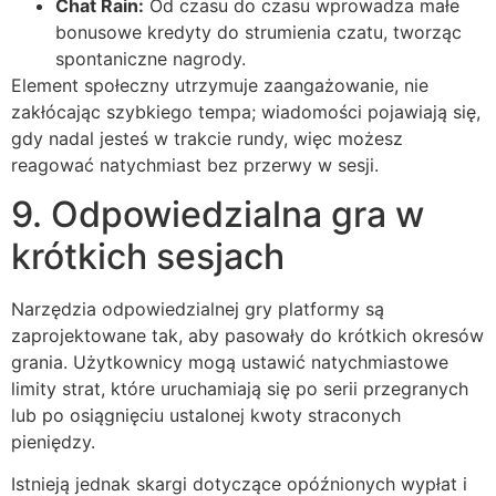
Chat Rain:
Od czasu do czasu wprowadza małe
bonusowe kredyty do strumienia czatu, tworząc
spontaniczne nagrody.
Element społeczny utrzymuje zaangażowanie, nie
zakłócając szybkiego tempa; wiadomości pojawiają się,
gdy nadal jesteś w trakcie rundy, więc możesz
reagować natychmiast bez przerwy w sesji.
9. Odpowiedzialna gra w
krótkich sesjach
Narzędzia odpowiedzialnej gry platformy są
zaprojektowane tak, aby pasowały do krótkich okresów
grania. Użytkownicy mogą ustawić natychmiastowe
limity strat, które uruchamiają się po serii przegranych
lub po osiągnięciu ustalonej kwoty straconych
pieniędzy.
Istnieją jednak skargi dotyczące opóźnionych wypłat i