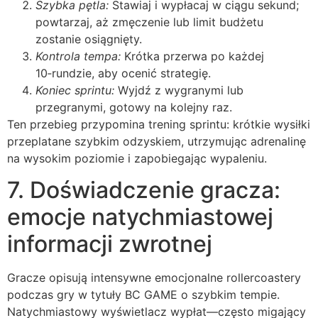
Szybka pętla:
Stawiaj i wypłacaj w ciągu sekund;
powtarzaj, aż zmęczenie lub limit budżetu
zostanie osiągnięty.
Kontrola tempa:
Krótka przerwa po każdej
10‑rundzie, aby ocenić strategię.
Koniec sprintu:
Wyjdź z wygranymi lub
przegranymi, gotowy na kolejny raz.
Ten przebieg przypomina trening sprintu: krótkie wysiłki
przeplatane szybkim odzyskiem, utrzymując adrenalinę
na wysokim poziomie i zapobiegając wypaleniu.
7. Doświadczenie gracza:
emocje natychmiastowej
informacji zwrotnej
Gracze opisują intensywne emocjonalne rollercoastery
podczas gry w tytuły BC GAME o szybkim tempie.
Natychmiastowy wyświetlacz wypłat—często migający