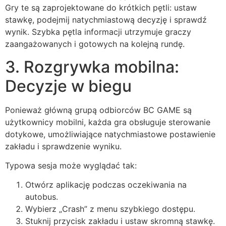
Gry te są zaprojektowane do krótkich pętli: ustaw
stawkę, podejmij natychmiastową decyzję i sprawdź
wynik. Szybka pętla informacji utrzymuje graczy
zaangażowanych i gotowych na kolejną rundę.
3. Rozgrywka mobilna:
Decyzje w biegu
Ponieważ główną grupą odbiorców BC GAME są
użytkownicy mobilni, każda gra obsługuje sterowanie
dotykowe, umożliwiające natychmiastowe postawienie
zakładu i sprawdzenie wyniku.
Typowa sesja może wyglądać tak:
Otwórz aplikację podczas oczekiwania na
autobus.
Wybierz „Crash” z menu szybkiego dostępu.
Stuknij przycisk zakładu i ustaw skromną stawkę.