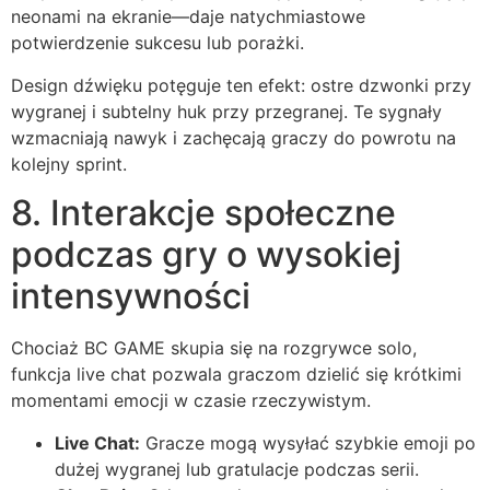
neonami na ekranie—daje natychmiastowe
potwierdzenie sukcesu lub porażki.
Design dźwięku potęguje ten efekt: ostre dzwonki przy
wygranej i subtelny huk przy przegranej. Te sygnały
wzmacniają nawyk i zachęcają graczy do powrotu na
kolejny sprint.
8. Interakcje społeczne
podczas gry o wysokiej
intensywności
Chociaż BC GAME skupia się na rozgrywce solo,
funkcja live chat pozwala graczom dzielić się krótkimi
momentami emocji w czasie rzeczywistym.
Live Chat:
Gracze mogą wysyłać szybkie emoji po
dużej wygranej lub gratulacje podczas serii.