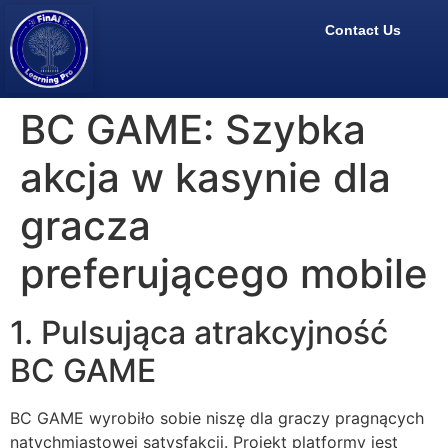
Contact Us
BC GAME: Szybka
akcja w kasynie dla
gracza
preferującego mobile
1. Pulsująca atrakcyjność
BC GAME
BC GAME wyrobiło sobie niszę dla graczy pragnących
natychmiastowej satysfakcji. Projekt platformy jest