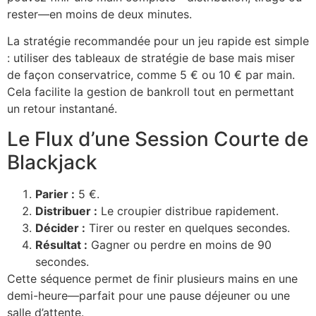
rester—en moins de deux minutes.
La stratégie recommandée pour un jeu rapide est simple
: utiliser des tableaux de stratégie de base mais miser
de façon conservatrice, comme 5 € ou 10 € par main.
Cela facilite la gestion de bankroll tout en permettant
un retour instantané.
Le Flux d’une Session Courte de
Blackjack
Parier :
5 €.
Distribuer :
Le croupier distribue rapidement.
Décider :
Tirer ou rester en quelques secondes.
Résultat :
Gagner ou perdre en moins de 90
secondes.
Cette séquence permet de finir plusieurs mains en une
demi-heure—parfait pour une pause déjeuner ou une
salle d’attente.