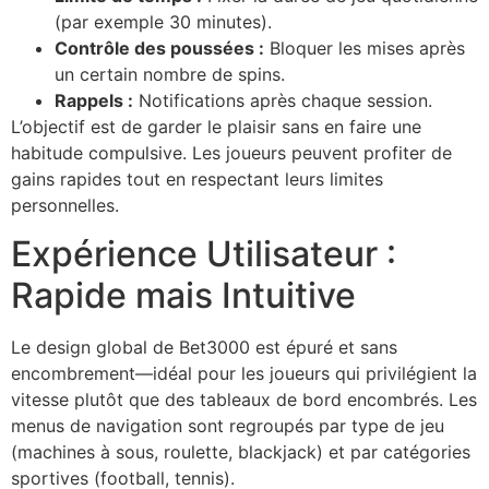
(par exemple 30 minutes).
Contrôle des poussées :
Bloquer les mises après
un certain nombre de spins.
Rappels :
Notifications après chaque session.
L’objectif est de garder le plaisir sans en faire une
habitude compulsive. Les joueurs peuvent profiter de
gains rapides tout en respectant leurs limites
personnelles.
Expérience Utilisateur :
Rapide mais Intuitive
Le design global de Bet3000 est épuré et sans
encombrement—idéal pour les joueurs qui privilégient la
vitesse plutôt que des tableaux de bord encombrés. Les
menus de navigation sont regroupés par type de jeu
(machines à sous, roulette, blackjack) et par catégories
sportives (football, tennis).