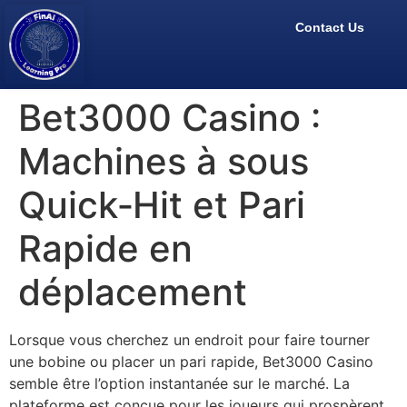
Contact Us
Bet3000 Casino :
Machines à sous
Quick‑Hit et Pari
Rapide en
déplacement
Lorsque vous cherchez un endroit pour faire tourner
une bobine ou placer un pari rapide, Bet3000 Casino
semble être l’option instantanée sur le marché. La
plateforme est conçue pour les joueurs qui prospèrent