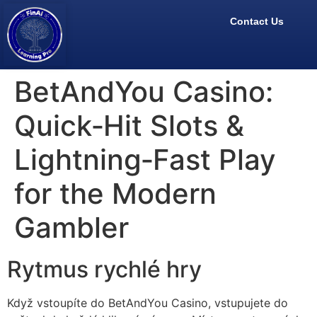
Contact Us
BetAndYou Casino:
Quick‑Hit Slots &
Lightning‑Fast Play
for the Modern
Gambler
Rytmus rychlé hry
Když vstoupíte do BetAndYou Casino, vstupujete do