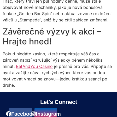
Hráč, který tráví jen půl hodiny denně, může stále
objevovat nové mechaniky, jako je nová bonusová
funkce „Golden Bar Spin“ nebo aktualizované rozložení
válců u „Stampede“, aniž by se cítil zahlcen změnami.
Závěrečné výzvy k akci –
Hrajte hned!
Pokud hledáte kasino, které respektuje váš čas a
zároveň nabízí vzrušující výsledky během několika
minut,
BetAndYou Casino
je přesně pro vás. Připojte se
nyní a zažijte nával rychlých výher, které vás budou
motivovat vracet se znovu—jednu krátkou seanci po
druhé.
Let's Connect
Facebook
Instagram