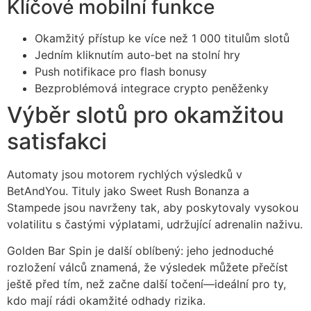
Klíčové mobilní funkce
Okamžitý přístup ke více než 1 000 titulům slotů
Jedním kliknutím auto‑bet na stolní hry
Push notifikace pro flash bonusy
Bezproblémová integrace crypto peněženky
Výběr slotů pro okamžitou
satisfakci
Automaty jsou motorem rychlých výsledků v
BetAndYou. Tituly jako Sweet Rush Bonanza a
Stampede jsou navrženy tak, aby poskytovaly vysokou
volatilitu s častými výplatami, udržující adrenalin naživu.
Golden Bar Spin je další oblíbený: jeho jednoduché
rozložení válců znamená, že výsledek můžete přečíst
ještě před tím, než začne další točení—ideální pro ty,
kdo mají rádi okamžité odhady rizika.