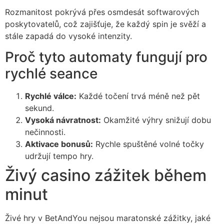
Rozmanitost pokrývá přes osmdesát softwarových
poskytovatelů, což zajišťuje, že každý spin je svěží a
stále zapadá do vysoké intenzity.
Proč tyto automaty fungují pro
rychlé seance
Rychlé válce:
Každé točení trvá méně než pět
sekund.
Vysoká návratnost:
Okamžité výhry snižují dobu
nečinnosti.
Aktivace bonusů:
Rychle spuštěné volné točky
udržují tempo hry.
Živý casino zážitek během
minut
Živé hry v BetAndYou nejsou maratonské zážitky, jaké