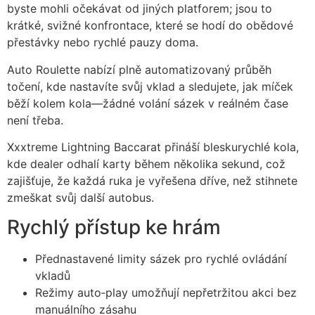
byste mohli očekávat od jiných platforem; jsou to
krátké, svižné konfrontace, které se hodí do obědové
přestávky nebo rychlé pauzy doma.
Auto Roulette nabízí plně automatizovaný průběh
točení, kde nastavíte svůj vklad a sledujete, jak míček
běží kolem kola—žádné volání sázek v reálném čase
není třeba.
Xxxtreme Lightning Baccarat přináší bleskurychlé kola,
kde dealer odhalí karty během několika sekund, což
zajišťuje, že každá ruka je vyřešena dříve, než stihnete
zmeškat svůj další autobus.
Rychlý přístup ke hrám
Přednastavené limity sázek pro rychlé ovládání
vkladů
Režimy auto‑play umožňují nepřetržitou akci bez
manuálního zásahu