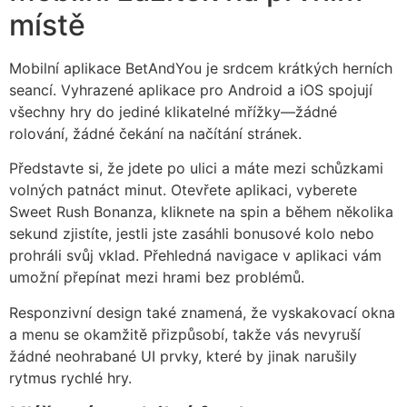
místě
Mobilní aplikace BetAndYou je srdcem krátkých herních
seancí. Vyhrazené aplikace pro Android a iOS spojují
všechny hry do jediné klikatelné mřížky—žádné
rolování, žádné čekání na načítání stránek.
Představte si, že jdete po ulici a máte mezi schůzkami
volných patnáct minut. Otevřete aplikaci, vyberete
Sweet Rush Bonanza, kliknete na spin a během několika
sekund zjistíte, jestli jste zasáhli bonusové kolo nebo
prohráli svůj vklad. Přehledná navigace v aplikaci vám
umožní přepínat mezi hrami bez problémů.
Responzivní design také znamená, že vyskakovací okna
a menu se okamžitě přizpůsobí, takže vás nevyruší
žádné neohrabané UI prvky, které by jinak narušily
rytmus rychlé hry.