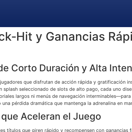
ick‑Hit y Ganancias Ráp
 de Corto Duración y Alta Inte
jugadores que disfrutan de acción rápida y gratificación 
 un splash seleccionado de slots de alto pago, cada uno di
utoriales largos ni menús de navegación interminables—para
 o una pérdida dramática que mantenga la adrenalina en ma
 que Aceleran el Juego
s títulos que giren rápido y recompensen con ganancias 