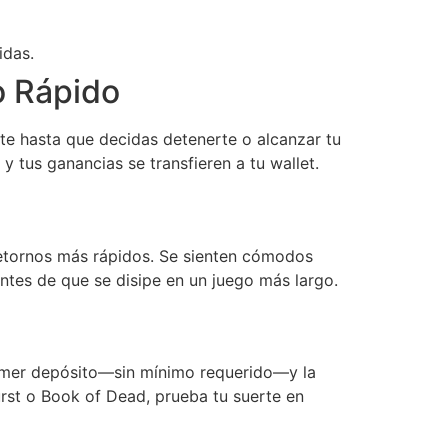
idas.
ro Rápido
epite hasta que decidas detenerte o alcanzar tu
y tus ganancias se transfieren a tu wallet.
retornos más rápidos. Se sienten cómodos
ntes de que se disipe en un juego más largo.
primer depósito—sin mínimo requerido—y la
urst o Book of Dead, prueba tu suerte en