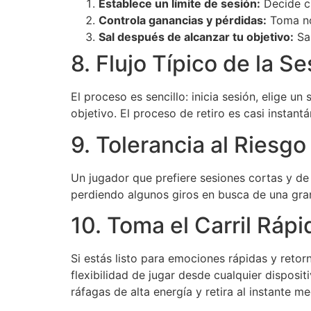
Establece un límite de sesión:
Decide cu
Controla ganancias y pérdidas:
Toma not
Sal después de alcanzar tu objetivo:
Sal
8. Flujo Típico de la S
El proceso es sencillo: inicia sesión, elige un
objetivo. El proceso de retiro es casi instant
9. Tolerancia al Ries
Un jugador que prefiere sesiones cortas y d
perdiendo algunos giros en busca de una gran
10. Toma el Carril Ráp
Si estás listo para emociones rápidas y ret
flexibilidad de jugar desde cualquier dispos
ráfagas de alta energía y retira al instante m