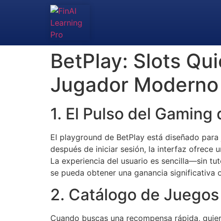
BetPlay: Slots Qu
Jugador Moderno
1. El Pulso del Gaming
El playground de BetPlay está diseñado para 
después de iniciar sesión, la interfaz ofrece
La experiencia del usuario es sencilla—sin t
se pueda obtener una ganancia significativa
2. Catálogo de Juegos
Cuando buscas una recompensa rápida, quiere