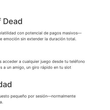
f Dead
olatilidad con potencial de pagos masivos—
e emoción sin extender la duración total.
s acceder a cualquier juego desde tu teléfono
 a un amigo, un giro rápido en tu slot
idad
esupuesto pequeño por sesión—normalmente
a.