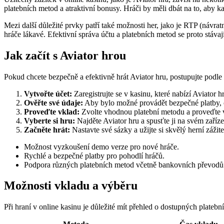
platebních metod a atraktivní bonusy. Hráči by měli dbát na to, aby k
Mezi další důležité prvky patří také možnosti her, jako je RTP (návr
hráče lákavé. Efektivní správa účtu a platebních metod se proto stávají
Jak začít s Aviator hrou
Pokud chcete bezpečně a efektivně hrát Aviator hru, postupujte podle
Vytvořte účet:
Zaregistrujte se v kasinu, které nabízí Aviator hr
Ověřte své údaje:
Aby bylo možné provádět bezpečné platby, o
Proveďte vklad:
Zvolte vhodnou platební metodu a proveďte vk
Vyberte si hru:
Najděte Aviator hru a spusťte ji na svém zaříze
Začněte hrát:
Nastavte své sázky a užijte si skvělý herní zážite
Možnost vyzkoušení demo verze pro nové hráče.
Rychlé a bezpečné platby pro pohodlí hráčů.
Podpora různých platebních metod včetně bankovních převodů 
Možnosti vkladu a výběru
Při hraní v online kasinu je důležité mít přehled o dostupných plateb