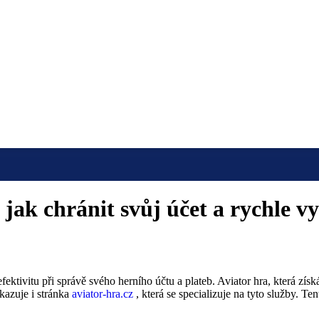
jak chránit svůj účet a rychle vy
ktivitu při správě svého herního účtu a plateb. Aviator hra, která získá
okazuje i stránka
aviator-hra.cz
, která se specializuje na tyto služby. Ten