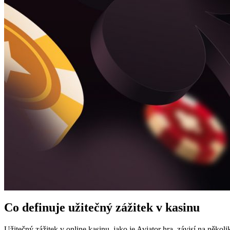
Co definuje užitečný zážitek v kasinu
Užitečný zážitek v online kasinu, jako je Aviator hra, závisí na něko