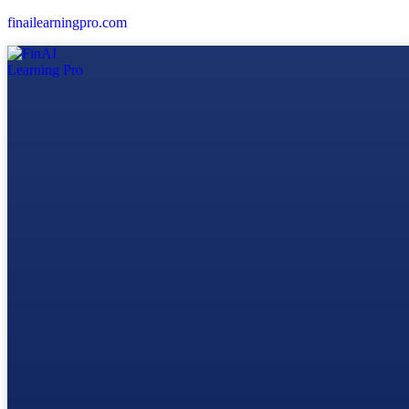
finailearningpro.com