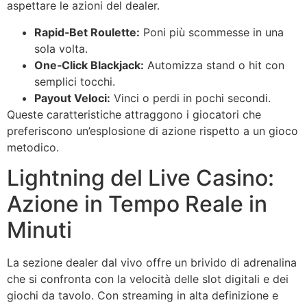
aspettare le azioni del dealer.
Rapid‑Bet Roulette:
Poni più scommesse in una
sola volta.
One‑Click Blackjack:
Automizza stand o hit con
semplici tocchi.
Payout Veloci:
Vinci o perdi in pochi secondi.
Queste caratteristiche attraggono i giocatori che
preferiscono un’esplosione di azione rispetto a un gioco
metodico.
Lightning del Live Casino:
Azione in Tempo Reale in
Minuti
La sezione dealer dal vivo offre un brivido di adrenalina
che si confronta con la velocità delle slot digitali e dei
giochi da tavolo. Con streaming in alta definizione e