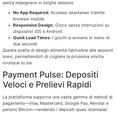
senza impegnarsi in lunghe sessioni.
No App Required:
Accesso istantaneo tramite
browser mobile.
Responsive Design:
Gioco senza interruzioni su
dispositivi iOS e Android.
Quick Load Times:
I giochi si avviano in meno di
due secondi.
Questa scelta di design alimenta l’abitudine alle sessioni
brevi, permettendoti di cogliere la prossima vincita
ovunque tu sia.
Payment Pulse: Depositi
Veloci e Prelievi Rapidi
La piattaforma supporta una vasta gamma di metodi di
pagamento—Visa, Mastercard, Google Pay, Revolut e
persino Bitcoin—rendendo i depositi quasi istantanei.