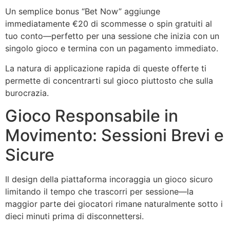
Un semplice bonus “Bet Now” aggiunge
immediatamente €20 di scommesse o spin gratuiti al
tuo conto—perfetto per una sessione che inizia con un
singolo gioco e termina con un pagamento immediato.
La natura di applicazione rapida di queste offerte ti
permette di concentrarti sul gioco piuttosto che sulla
burocrazia.
Gioco Responsabile in
Movimento: Sessioni Brevi e
Sicure
Il design della piattaforma incoraggia un gioco sicuro
limitando il tempo che trascorri per sessione—la
maggior parte dei giocatori rimane naturalmente sotto i
dieci minuti prima di disconnettersi.