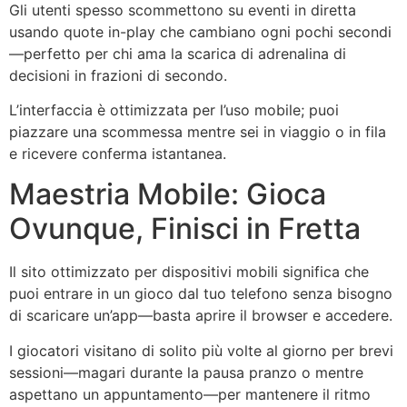
Gli utenti spesso scommettono su eventi in diretta
usando quote in-play che cambiano ogni pochi secondi
—perfetto per chi ama la scarica di adrenalina di
decisioni in frazioni di secondo.
L’interfaccia è ottimizzata per l’uso mobile; puoi
piazzare una scommessa mentre sei in viaggio o in fila
e ricevere conferma istantanea.
Maestria Mobile: Gioca
Ovunque, Finisci in Fretta
Il sito ottimizzato per dispositivi mobili significa che
puoi entrare in un gioco dal tuo telefono senza bisogno
di scaricare un’app—basta aprire il browser e accedere.
I giocatori visitano di solito più volte al giorno per brevi
sessioni—magari durante la pausa pranzo o mentre
aspettano un appuntamento—per mantenere il ritmo