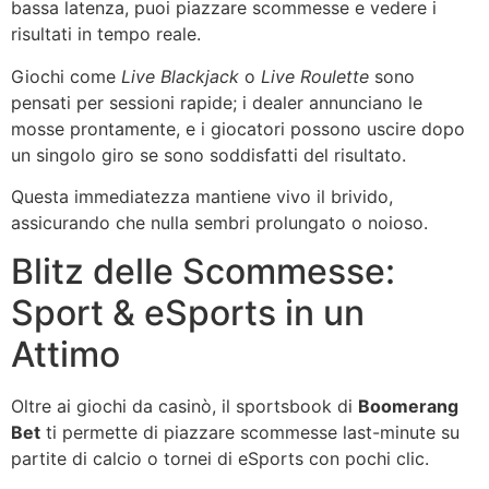
bassa latenza, puoi piazzare scommesse e vedere i
risultati in tempo reale.
Giochi come
Live Blackjack
o
Live Roulette
sono
pensati per sessioni rapide; i dealer annunciano le
mosse prontamente, e i giocatori possono uscire dopo
un singolo giro se sono soddisfatti del risultato.
Questa immediatezza mantiene vivo il brivido,
assicurando che nulla sembri prolungato o noioso.
Blitz delle Scommesse:
Sport & eSports in un
Attimo
Oltre ai giochi da casinò, il sportsbook di
Boomerang
Bet
ti permette di piazzare scommesse last-minute su
partite di calcio o tornei di eSports con pochi clic.