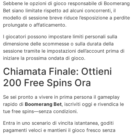
Sebbene le opzioni di gioco responsabile di Boomerang
Bet siano limitate rispetto ad alcuni concorrenti, il
modello di sessione breve riduce l’esposizione a perdite
prolungate o affaticamento.
I giocatori possono impostare limiti personali sulla
dimensione delle scommesse o sulla durata della
sessione tramite le impostazioni dell’account prima di
iniziare la prossima ondata di gioco.
Chiamata Finale: Ottieni
200 Free Spins Ora
Se sei pronto a vivere in prima persona il gameplay
rapido di
Boomerang Bet
, iscriviti oggi e rivendica le
tue free spins—senza condizioni.
Entra in uno scenario di vincita istantanea, goditi
pagamenti veloci e mantieni il gioco fresco senza