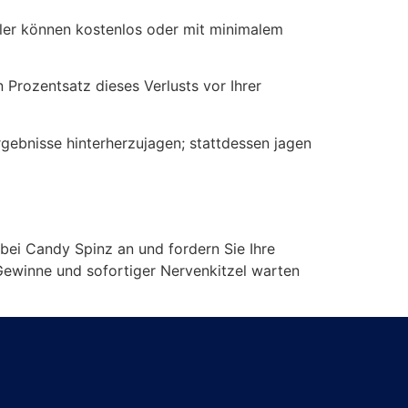
ieler können kostenlos oder mit minimalem
 Prozentsatz dieses Verlusts vor Ihrer
rgebnisse hinterherzujagen; stattdessen jagen
 bei Candy Spinz an und fordern Sie Ihre
 Gewinne und sofortiger Nervenkitzel warten