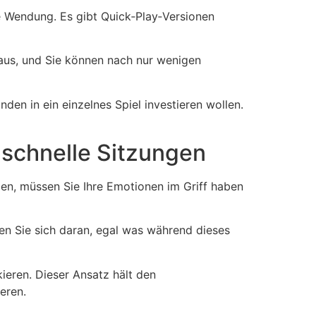
e Wendung. Es gibt Quick‑Play‑Versionen
t aus, und Sie können nach nur wenigen
en in ein einzelnes Spiel investieren wollen.
r schnelle Sitzungen
en, müssen Sie Ihre Emotionen im Griff haben
en Sie sich daran, egal was während dieses
ieren. Dieser Ansatz hält den
eren.