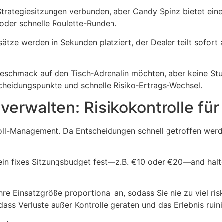
Strategiesitzungen verbunden, aber Candy Spinz bietet ein
oder schnelle Roulette-Runden.
sätze werden in Sekunden platziert, der Dealer teilt sofor
geschmack auf den Tisch‑Adrenalin möchten, aber keine Stund
cheidungspunkte und schnelle Risiko‑Ertrags‑Wechsel.
 verwalten: Risikokontrolle fü
roll-Management. Da Entscheidungen schnell getroffen werd
 ein fixes Sitzungsbudget fest—z.B. €10 oder €20—and halt
e Einsatzgröße proportional an, sodass Sie nie zu viel risk
dass Verluste außer Kontrolle geraten und das Erlebnis ruini