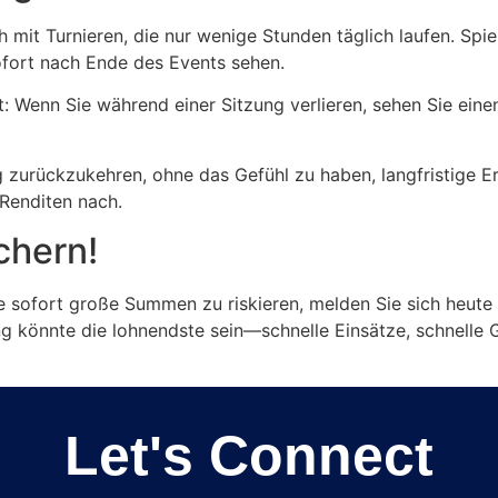
h mit Turnieren, die nur wenige Stunden täglich laufen. Sp
ofort nach Ende des Events sehen.
 Wenn Sie während einer Sitzung verlieren, sehen Sie einen
g zurückzukehren, ohne das Gefühl zu haben, langfristige E
 Renditen nach.
chern!
ne sofort große Summen zu riskieren, melden Sie sich heute
zung könnte die lohnendste sein—schnelle Einsätze, schnelle
Let's Connect