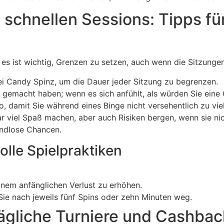
 schnellen Sessions: Tipps fü
es ist wichtig, Grenzen zu setzen, auch wenn die Sitzungen
ei Candy Spinz, um die Dauer jeder Sitzung zu begrenzen.
ie gemacht haben; wenn es sich anfühlt, als würden Sie eine
to, damit Sie während eines Binge nicht versehentlich zu vi
r viel Spaß machen, aber auch Risiken bergen, wenn sie ni
 endlose Chancen.
lle Spielpraktiken
inem anfänglichen Verlust zu erhöhen.
e nach jeweils fünf Spins oder zehn Minuten weg.
Tägliche Turniere und Cashbac