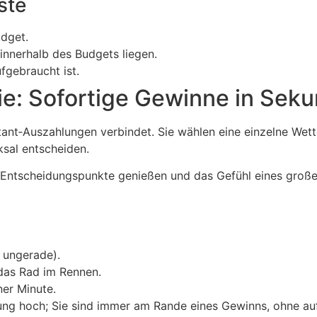
ste
udget.
innerhalb des Budgets liegen.
fgebraucht ist.
ie: Sofortige Gewinne in Sek
nstant‑Auszahlungen verbindet. Sie wählen eine einzelne W
ksal entscheiden.
nelle Entscheidungspunkte genießen und das Gefühl eines gr
, ungerade).
das Rad im Rennen.
ner Minute.
nung hoch; Sie sind immer am Rande eines Gewinns, ohne a