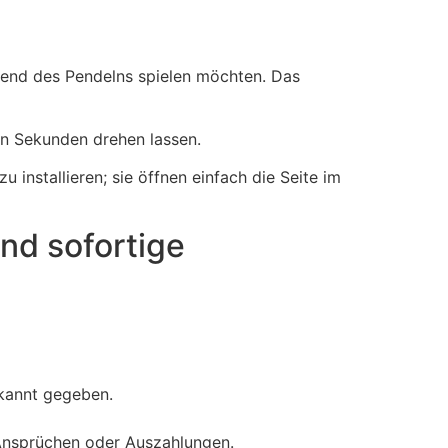
hrend des Pendelns spielen möchten. Das
von Sekunden drehen lassen.
 installieren; sie öffnen einfach die Seite im
nd sofortige
kannt gegeben.
i Ansprüchen oder Auszahlungen.