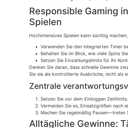
Responsible Gaming in
Spielen
Hochintensives Spielen kann süchtig machen; 
Verwenden Sie den integrierten Timer b
Behalten Sie im Blick, wie viele Spins S
Setzen Sie Einzahlungslimits für Ihr Kon
Denken Sie daran, dass schnelle Gewinne zwa
Sie sie als kontrollierte Ausbrüche, nicht als
Zentrale verantwortungsvo
Setzen Sie vor dem Einloggen Zeitlimits.
Vermeiden Sie es, Einsatzgrößen nach e
Machen Sie regelmäßig Pausen—treten Si
Alltägliche Gewinne: 