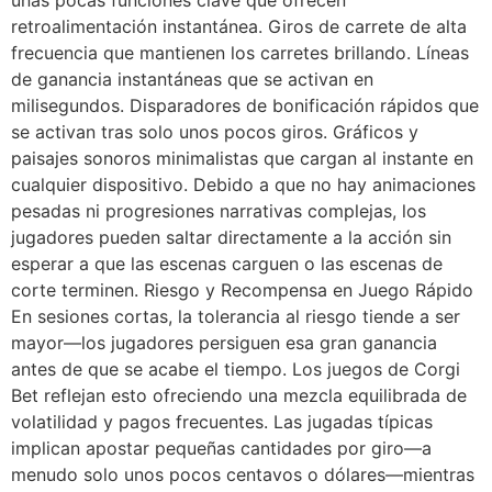
retroalimentación instantánea. Giros de carrete de alta
frecuencia que mantienen los carretes brillando. Líneas
de ganancia instantáneas que se activan en
milisegundos. Disparadores de bonificación rápidos que
se activan tras solo unos pocos giros. Gráficos y
paisajes sonoros minimalistas que cargan al instante en
cualquier dispositivo. Debido a que no hay animaciones
pesadas ni progresiones narrativas complejas, los
jugadores pueden saltar directamente a la acción sin
esperar a que las escenas carguen o las escenas de
corte terminen. Riesgo y Recompensa en Juego Rápido
En sesiones cortas, la tolerancia al riesgo tiende a ser
mayor—los jugadores persiguen esa gran ganancia
antes de que se acabe el tiempo. Los juegos de Corgi
Bet reflejan esto ofreciendo una mezcla equilibrada de
volatilidad y pagos frecuentes. Las jugadas típicas
implican apostar pequeñas cantidades por giro—a
menudo solo unos pocos centavos o dólares—mientras