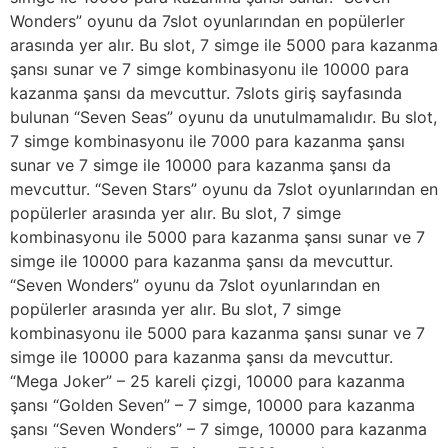
Wonders” oyunu da 7slot oyunlarından en popülerler
arasında yer alır. Bu slot, 7 simge ile 5000 para kazanma
şansı sunar ve 7 simge kombinasyonu ile 10000 para
kazanma şansı da mevcuttur. 7slots giriş sayfasında
bulunan “Seven Seas” oyunu da unutulmamalıdır. Bu slot,
7 simge kombinasyonu ile 7000 para kazanma şansı
sunar ve 7 simge ile 10000 para kazanma şansı da
mevcuttur. “Seven Stars” oyunu da 7slot oyunlarından en
popülerler arasında yer alır. Bu slot, 7 simge
kombinasyonu ile 5000 para kazanma şansı sunar ve 7
simge ile 10000 para kazanma şansı da mevcuttur.
“Seven Wonders” oyunu da 7slot oyunlarından en
popülerler arasında yer alır. Bu slot, 7 simge
kombinasyonu ile 5000 para kazanma şansı sunar ve 7
simge ile 10000 para kazanma şansı da mevcuttur.
“Mega Joker” – 25 kareli çizgi, 10000 para kazanma
şansı “Golden Seven” – 7 simge, 10000 para kazanma
şansı “Seven Wonders” – 7 simge, 10000 para kazanma