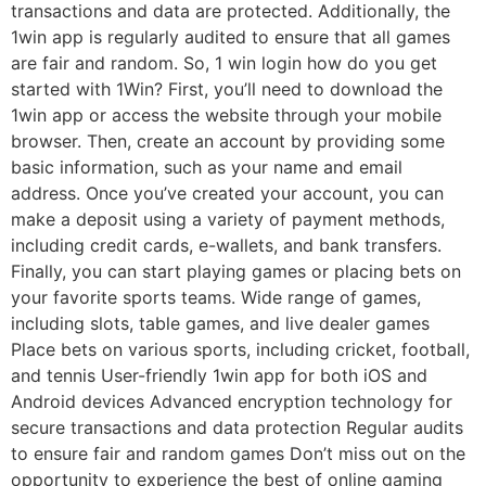
transactions and data are protected. Additionally, the
1win app is regularly audited to ensure that all games
are fair and random. So, 1 win login how do you get
started with 1Win? First, you’ll need to download the
1win app or access the website through your mobile
browser. Then, create an account by providing some
basic information, such as your name and email
address. Once you’ve created your account, you can
make a deposit using a variety of payment methods,
including credit cards, e-wallets, and bank transfers.
Finally, you can start playing games or placing bets on
your favorite sports teams. Wide range of games,
including slots, table games, and live dealer games
Place bets on various sports, including cricket, football,
and tennis User-friendly 1win app for both iOS and
Android devices Advanced encryption technology for
secure transactions and data protection Regular audits
to ensure fair and random games Don’t miss out on the
opportunity to experience the best of online gaming