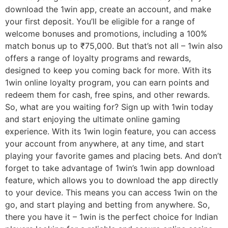
download the 1win app, create an account, and make
your first deposit. You’ll be eligible for a range of
welcome bonuses and promotions, including a 100%
match bonus up to ₹75,000. But that’s not all – 1win also
offers a range of loyalty programs and rewards,
designed to keep you coming back for more. With its
1win online loyalty program, you can earn points and
redeem them for cash, free spins, and other rewards.
So, what are you waiting for? Sign up with 1win today
and start enjoying the ultimate online gaming
experience. With its 1win login feature, you can access
your account from anywhere, at any time, and start
playing your favorite games and placing bets. And don’t
forget to take advantage of 1win’s 1win app download
feature, which allows you to download the app directly
to your device. This means you can access 1win on the
go, and start playing and betting from anywhere. So,
there you have it – 1win is the perfect choice for Indian