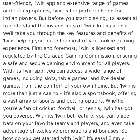
user-friendly 1win app and extensive range of games
and betting options, 1win is the perfect choice for
Indian players. But before you start playing, it’s essential
to understand the ins and outs of 1win. In this article,
we’ll take you through the key features and benefits of
1win, helping you make the most of your online gaming
experience. First and foremost, 1win is licensed and
regulated by the Curacao Gaming Commission, ensuring
a safe and secure gaming environment for all players.
With its 1win app, you can access a wide range of
games, including slots, table games, and live dealer
games, from the comfort of your own home. But 1win is
more than just a casino – it’s also a sportsbook, offering
a vast array of sports and betting options. Whether
you’re a fan of cricket, football, or tennis, 1win has got
you covered. With its 1win bet feature, you can place
bets on your favorite teams and players, and even take
advantage of exclusive promotions and bonuses. So,
how do you get started with 1win? It’s easy! Simply