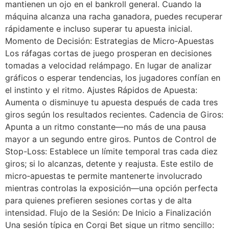
mantienen un ojo en el bankroll general. Cuando la
máquina alcanza una racha ganadora, puedes recuperar
rápidamente e incluso superar tu apuesta inicial.
Momento de Decisión: Estrategias de Micro‑Apuestas
Los ráfagas cortas de juego prosperan en decisiones
tomadas a velocidad relámpago. En lugar de analizar
gráficos o esperar tendencias, los jugadores confían en
el instinto y el ritmo. Ajustes Rápidos de Apuesta:
Aumenta o disminuye tu apuesta después de cada tres
giros según los resultados recientes. Cadencia de Giros:
Apunta a un ritmo constante—no más de una pausa
mayor a un segundo entre giros. Puntos de Control de
Stop-Loss: Establece un límite temporal tras cada diez
giros; si lo alcanzas, detente y reajusta. Este estilo de
micro‑apuestas te permite mantenerte involucrado
mientras controlas la exposición—una opción perfecta
para quienes prefieren sesiones cortas y de alta
intensidad. Flujo de la Sesión: De Inicio a Finalización
Una sesión típica en Corgi Bet sigue un ritmo sencillo: