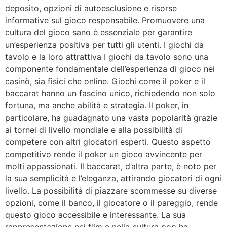
deposito, opzioni di autoesclusione e risorse
informative sul gioco responsabile. Promuovere una
cultura del gioco sano è essenziale per garantire
un’esperienza positiva per tutti gli utenti. I giochi da
tavolo e la loro attrattiva I giochi da tavolo sono una
componente fondamentale dell’esperienza di gioco nei
casinò, sia fisici che online. Giochi come il poker e il
baccarat hanno un fascino unico, richiedendo non solo
fortuna, ma anche abilità e strategia. Il poker, in
particolare, ha guadagnato una vasta popolarità grazie
ai tornei di livello mondiale e alla possibilità di
competere con altri giocatori esperti. Questo aspetto
competitivo rende il poker un gioco avvincente per
molti appassionati. Il baccarat, d’altra parte, è noto per
la sua semplicità e l’eleganza, attirando giocatori di ogni
livello. La possibilità di piazzare scommesse su diverse
opzioni, come il banco, il giocatore o il pareggio, rende
questo gioco accessibile e interessante. La sua
rappresentazione nei film e nella cultura pop ha