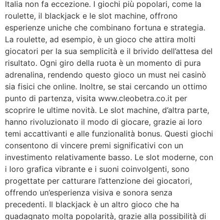
Italia non fa eccezione. I giochi più popolari, come la
roulette, il blackjack e le slot machine, offrono
esperienze uniche che combinano fortuna e strategia.
La roulette, ad esempio, è un gioco che attira molti
giocatori per la sua semplicità e il brivido dell’attesa del
risultato. Ogni giro della ruota è un momento di pura
adrenalina, rendendo questo gioco un must nei casinò
sia fisici che online. Inoltre, se stai cercando un ottimo
punto di partenza, visita www.cleobetra.co.it per
scoprire le ultime novità. Le slot machine, d’altra parte,
hanno rivoluzionato il modo di giocare, grazie ai loro
temi accattivanti e alle funzionalità bonus. Questi giochi
consentono di vincere premi significativi con un
investimento relativamente basso. Le slot moderne, con
i loro grafica vibrante e i suoni coinvolgenti, sono
progettate per catturare l’attenzione dei giocatori,
offrendo un’esperienza visiva e sonora senza
precedenti. Il blackjack è un altro gioco che ha
guadagnato molta popolarità, grazie alla possibilità di