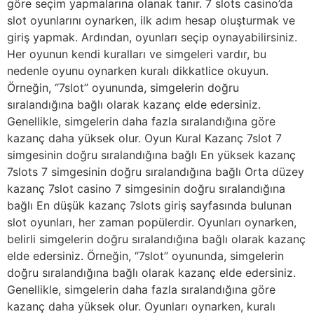
göre seçim yapmalarına olanak tanır. 7 slots casino’da
slot oyunlarını oynarken, ilk adım hesap oluşturmak ve
giriş yapmak. Ardından, oyunları seçip oynayabilirsiniz.
Her oyunun kendi kuralları ve simgeleri vardır, bu
nedenle oyunu oynarken kuralı dikkatlice okuyun.
Örneğin, “7slot” oyununda, simgelerin doğru
sıralandığına bağlı olarak kazanç elde edersiniz.
Genellikle, simgelerin daha fazla sıralandığına göre
kazanç daha yüksek olur. Oyun Kural Kazanç 7slot 7
simgesinin doğru sıralandığına bağlı En yüksek kazanç
7slots 7 simgesinin doğru sıralandığına bağlı Orta düzey
kazanç 7slot casino 7 simgesinin doğru sıralandığına
bağlı En düşük kazanç 7slots giriş sayfasında bulunan
slot oyunları, her zaman popülerdir. Oyunları oynarken,
belirli simgelerin doğru sıralandığına bağlı olarak kazanç
elde edersiniz. Örneğin, “7slot” oyununda, simgelerin
doğru sıralandığına bağlı olarak kazanç elde edersiniz.
Genellikle, simgelerin daha fazla sıralandığına göre
kazanç daha yüksek olur. Oyunları oynarken, kuralı