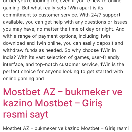
or bet you’re looking for, even if you’re new to online
gaming. But what really sets 1Win apart is its
commitment to customer service. With 24/7 support
available, you can get help with any questions or issues
you may have, no matter the time of day or night. And
with a range of payment options, including 1win
download and 1win online, you can easily deposit and
withdraw funds as needed. So why choose 1Win in
India? With its vast selection of games, user-friendly
interface, and top-notch customer service, 1Win is the
perfect choice for anyone looking to get started with
online gaming and
Mostbet AZ – bukmeker ve
kazino Mostbet – Giriş
rəsmi sayt
Mostbet AZ – bukmeker ve kazino Mostbet – Giriş rəsmi