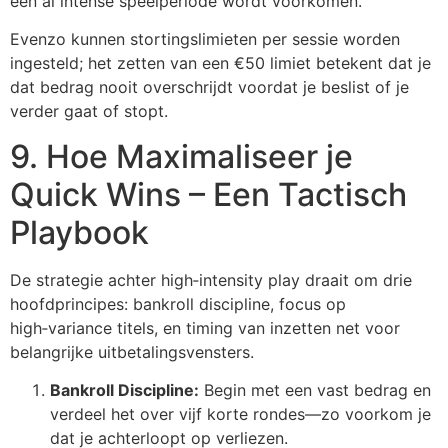
een al intense speelperiode wordt voorkomen.
Evenzo kunnen stortingslimieten per sessie worden
ingesteld; het zetten van een €50 limiet betekent dat je
dat bedrag nooit overschrijdt voordat je beslist of je
verder gaat of stopt.
9. Hoe Maximaliseer je
Quick Wins – Een Tactisch
Playbook
De strategie achter high‑intensity play draait om drie
hoofdprincipes: bankroll discipline, focus op
high‑variance titels, en timing van inzetten net voor
belangrijke uitbetalingsvensters.
Bankroll Discipline:
Begin met een vast bedrag en
verdeel het over vijf korte rondes—zo voorkom je
dat je achterloopt op verliezen.