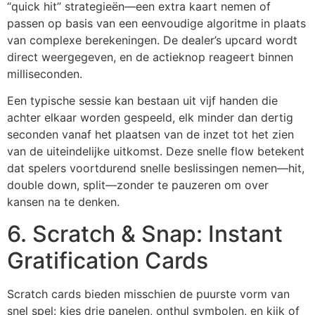
“quick hit” strategieën—een extra kaart nemen of
passen op basis van een eenvoudige algoritme in plaats
van complexe berekeningen. De dealer’s upcard wordt
direct weergegeven, en de actieknop reageert binnen
milliseconden.
Een typische sessie kan bestaan uit vijf handen die
achter elkaar worden gespeeld, elk minder dan dertig
seconden vanaf het plaatsen van de inzet tot het zien
van de uiteindelijke uitkomst. Deze snelle flow betekent
dat spelers voortdurend snelle beslissingen nemen—hit,
double down, split—zonder te pauzeren om over
kansen na te denken.
6. Scratch & Snap: Instant
Gratification Cards
Scratch cards bieden misschien de puurste vorm van
snel spel: kies drie panelen, onthul symbolen, en kijk of