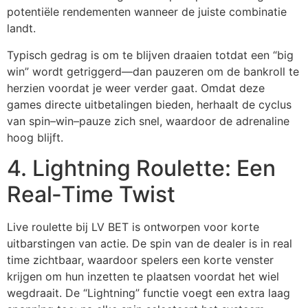
potentiële rendementen wanneer de juiste combinatie
landt.
Typisch gedrag is om te blijven draaien totdat een “big
win” wordt getriggerd—dan pauzeren om de bankroll te
herzien voordat je weer verder gaat. Omdat deze
games directe uitbetalingen bieden, herhaalt de cyclus
van spin–win–pauze zich snel, waardoor de adrenaline
hoog blijft.
4. Lightning Roulette: Een
Real‑Time Twist
Live roulette bij LV BET is ontworpen voor korte
uitbarstingen van actie. De spin van de dealer is in real
time zichtbaar, waardoor spelers een korte venster
krijgen om hun inzetten te plaatsen voordat het wiel
wegdraait. De “Lightning” functie voegt een extra laag