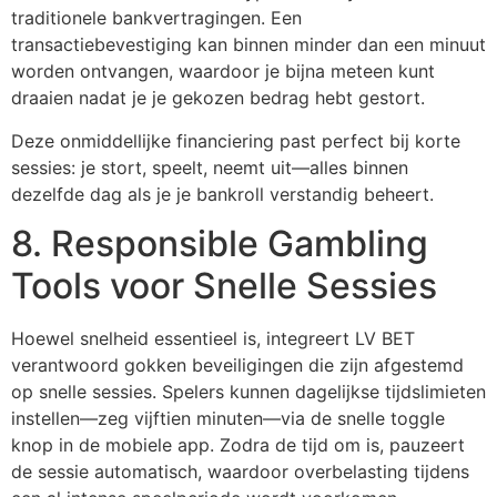
traditionele bankvertragingen. Een
transactiebevestiging kan binnen minder dan een minuut
worden ontvangen, waardoor je bijna meteen kunt
draaien nadat je je gekozen bedrag hebt gestort.
Deze onmiddellijke financiering past perfect bij korte
sessies: je stort, speelt, neemt uit—alles binnen
dezelfde dag als je je bankroll verstandig beheert.
8. Responsible Gambling
Tools voor Snelle Sessies
Hoewel snelheid essentieel is, integreert LV BET
verantwoord gokken beveiligingen die zijn afgestemd
op snelle sessies. Spelers kunnen dagelijkse tijdslimieten
instellen—zeg vijftien minuten—via de snelle toggle
knop in de mobiele app. Zodra de tijd om is, pauzeert
de sessie automatisch, waardoor overbelasting tijdens