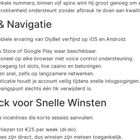
enkele nummers; binnen vijf spins wint hij groot genoeg om e
trokkenheid ondersteunt zonder afbreuk te doen aan kwalitei
& Navigatie
biele ervaring van OlyBet verfijnd op iOS en Android:
Store of Google Play waar beschikbaar.
ioneel op elke browser met voice control ondersteuning.
oegang tot slots, live casino en beloningen.
n snel, zelfs op langzamere netwerken.
icatie houdt je account veilig tijdens snelle inlogpogingen.
singspunt slechts één tik verwijderd is.
k voor Snelle Winsten
 incentives die korte sessies aanvullen:
liezen tot €25 per week (di‑do).
 zijn direct, dus winsten zijn meteen toegankelijk.