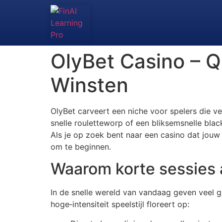
OlyBet Casino – Q
Winsten
OlyBet carveert een niche voor spelers die ve
snelle rouletteworp of een bliksemsnelle blac
Als je op zoek bent naar een casino dat jouw ti
om te beginnen.
Waarom korte sessies a
In de snelle wereld van vandaag geven veel 
hoge‑intensiteit speelstijl floreert op: