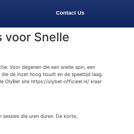
Contact Us
 voor Snelle
tie. Voor degenen die een snelle spin, een
 die de inzet hoog houdt en de speeltijd laag.
 OlyBet site https://olybet-officieel.nl/ klaar
sessies die uren duren. De korte,