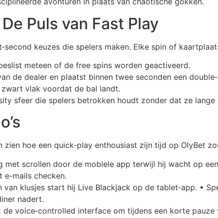
sciplineerde avonturen in plaats van chaotische gokken.
De Puls van Fast Play
it‑second keuzes die spelers maken. Elke spin of kaartplaats
beslist meteen of de free spins worden geactiveerd.
 van de dealer en plaatst binnen twee seconden een double
 zwart vlak voordat de bal landt.
nsity sfeer die spelers betrokken houdt zonder dat ze lang
o’s
en zien hoe een quick‑play enthousiast zijn tijd op OlyBet 
g met scrollen door de mobiele app terwijl hij wacht op ee
t e-mails checken.
 van klusjes start hij Live Blackjack op de tablet‑app. • Spe
diner nadert.
t de voice‑controlled interface om tijdens een korte pauze