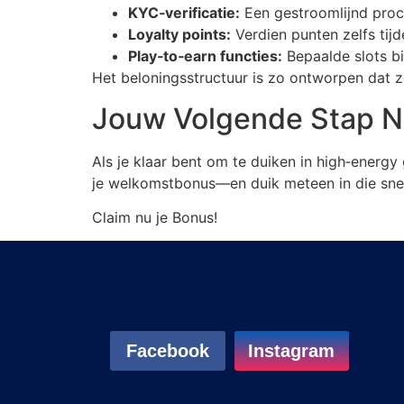
KYC‑verificatie:
Een gestroomlijnd proce
Loyalty points:
Verdien punten zelfs tij
Play‑to‑earn functies:
Bepaalde slots b
Het beloningsstructuur is zo ontworpen dat z
Jouw Volgende Stap Na
Als je klaar bent om te duiken in high‑energy
je welkomstbonus—en duik meteen in die snelle
Claim nu je Bonus!
Facebook
Instagram