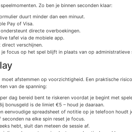
ke speelmomenten. Zo ben je binnen seconden klaar:
ormulier duurt minder dan een minuut.
le Pay of Visa.
 ondersteunt directe overboekingen.
live tafel via de mobiele app.
t direct verschijnen.
e focus op het spel blijft in plaats van op administratieve
lay
g moet afstemmen op voorzichtigheid. Een praktische risico‑
eten van de spanning:
per dag bereid bent te riskeren voordat je begint met spel
ij bonusgeld is de limiet €5 – houd je daaraan.
n eenvoudige spreadsheet of notitie op je telefoon houdt je 
 seconden na elke spin reset je focus.
reeks hebt, sluit dan meteen de sessie af.