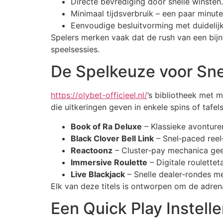
Directe bevrediging door snelle winsten.
Minimaal tijdsverbruik – een paar minute
Eenvoudige besluitvorming met duidelijk
Spelers merken vaak dat de rush van een bijn
speelsessies.
De Spelkeuze voor Sne
https://olybet-officieel.nl/
’s bibliotheek met m
die uitkeringen geven in enkele spins of tafe
Book of Ra Deluxe
– Klassieke avonturen
Black Clover Bell Link
– Snel‑paced reel‑
Reactoonz
– Cluster‑pay mechanica gee
Immersive Roulette
– Digitale roulettet
Live Blackjack
– Snelle dealer‑rondes me
Elk van deze titels is ontworpen om de adrenal
Een Quick Play Instell