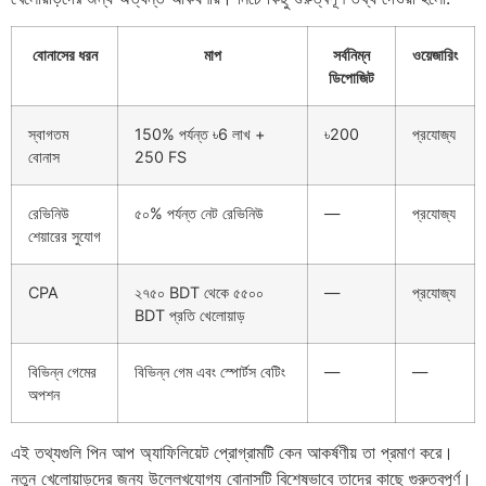
বোনাসের ধরন
মাপ
সর্বনিম্ন
ওয়েজারিং
ডিপোজিট
স্বাগতম
150% পর্যন্ত ৳6 লাখ +
৳200
প্রযোজ্য
বোনাস
250 FS
রেভিনিউ
৫০% পর্যন্ত নেট রেভিনিউ
—
প্রযোজ্য
শেয়ারের সুযোগ
CPA
২৭৫০ BDT থেকে ৫৫০০
—
প্রযোজ্য
BDT প্রতি খেলোয়াড়
বিভিন্ন গেমের
বিভিন্ন গেম এবং স্পোর্টস বেটিং
—
—
অপশন
এই তথ্যগুলি পিন আপ অ্যাফিলিয়েট প্রোগ্রামটি কেন আকর্ষণীয় তা প্রমাণ করে।
নতুন খেলোয়াড়দের জন্য উল্লেখযোগ্য বোনাসটি বিশেষভাবে তাদের কাছে গুরুত্বপূর্ণ।