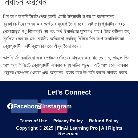
নির্বাচন করবেন
পিন আপ অ্যাফিলিয়েট প্রোগ্রামটি একটি উদ্ভাবনী উপায় যা বাংলাদেশের
ব্যবহারকারীদের জন্য আয় অর্জনের সুযোগ তৈরি করে। এই প্রোগ্রামটির মাধ্যমে
খেলোয়াড়রা শুধু বিনোদনই নয় বরং অর্থ উপার্জনের সুযোগও পায়। উচ্চ কমিশন হার,
সুরক্ষিত লেনদেন এবং স্থানীয় অভিজ্ঞতা সবকিছু মিলিয়ে পিন আপ অ্যাফিলিয়েট
প্রোগ্রামটি একটি স্বপ্নের মতো ঐক্য তৈরি করে।
আপনি যদি ক্যাসিনো এবং স্পোর্টস বেটিংয়ের মাধ্যমে আয় বাড়াতে চান, তাহলে পিন
আপ অ্যাফিলিয়েট প্রোগ্রামটি আপনার জন্য সঠিক পছন্দ। এটি আপনাকে আপনার
পছন্দের গেমগুলো খেলতে এবং অন্যদের রেফার করে উপার্জন করতে সাহায্য করবে।
Let's Connect
Facebook
Instagram
Terms of Use
Privacy Policy
Refund Policy
Copyright © 2025 | FinAI Learning Pro | All Rights
Reserved.