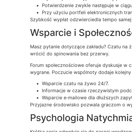
Potwierdzenie zwykle następuje w ciągu 
Przy użyciu portfeli elektronicznych tr
Szybkość wypłat odzwierciedla tempo samej 
Wsparcie i Społeczno
Masz pytanie dotyczące zakładu? Czatu na 
wrócić do spinowania bez przerwy.
Forum społecznościowe oferuje dyskusje w cz
wygrane. Poczucie wspólnoty dodaje kolejny 
Wsparcie czatu na żywo 24/7.
Informacje w czasie rzeczywistym podc
Wsparcie e‑mailowe dla dłuższych zapy
Przyjazne środowisko pozwala graczom o wy
Psychologia Natychmia
Krótka sesja odwołuje się do naszej wrodzo