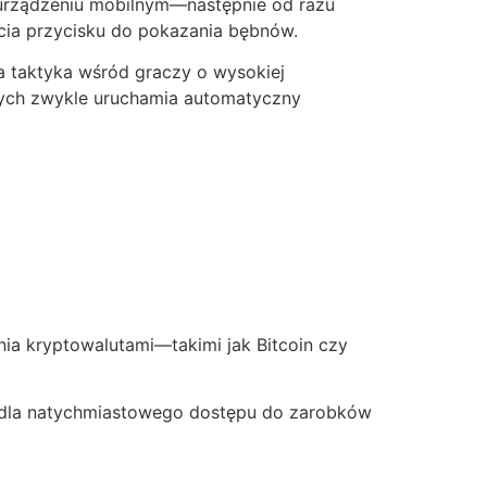
 urządzeniu mobilnym—następnie od razu
ięcia przycisku do pokazania bębnów.
a taktyka wśród graczy o wysokiej
anych zwykle uruchamia automatyczny
ia kryptowalutami—takimi jak Bitcoin czy
je dla natychmiastowego dostępu do zarobków