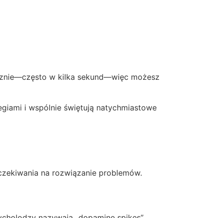
icznie—często w kilka sekund—więc możesz
egiami i wspólnie świętują natychmiastowe
czekiwania na rozwiązanie problemów.
ycholodzy nazywają „dopamine spikes”.