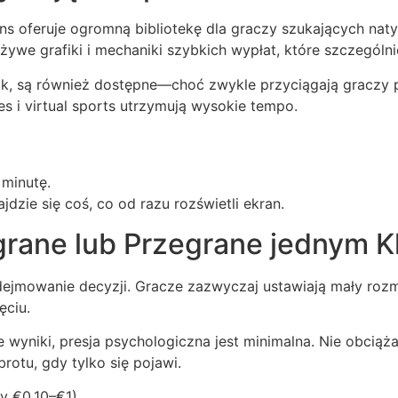
s oferuje ogromną bibliotekę dla graczy szukających natyc
 żywe grafiki i mechaniki szybkich wypłat, które szczególnie
kjack, są również dostępne—choć zwykle przyciągają graczy 
es i virtual sports utrzymują wysokie tempo.
minutę.
dzie się coś, co od razu rozświetli ekran.
rane lub Przegrane jednym K
odejmowanie decyzji. Gracze zazwyczaj ustawiają mały roz
ęciu.
 wyniki, presja psychologiczna jest minimalna. Nie obciąż
rotu, gdy tylko się pojawi.
y €0.10–€1).