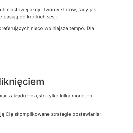
hmiastowej akcji. Twórcy slotów, tacy jak
 pasują do krótkich sesji.
preferujących nieco wolniejsze tempo. Dla
liknięciem
miar zakładu—często tylko kilka monet—i
ają Cię skomplikowane strategie obstawiania;