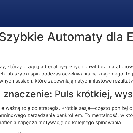
 Szybkie Automaty dla
y, którzy pragną adrenaliny‑pełnych chwil bez maratonoweg
h lub szybki spin podczas oczekiwania na znajomego, to je
wnych sesjach, które zapewniają natychmiastowe rezultaty
znaczenie: Puls krótkiej, wy
e ważną rolę co strategia. Krótkie sesje—często poniżej
rminowego zarządzania bankroll’em. To mentalność, w któr
trafienia napędza motywację do kolejnego spinowania.