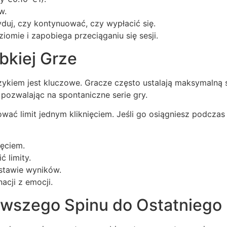
w.
yduj, czy kontynuować, czy wypłacić się.
iomie i zapobiega przeciąganiu się sesji.
bkiej Grze
yzykiem jest kluczowe. Gracze często ustalają maksymalną
, pozwalając na spontaniczne serie gry.
ać limit jednym kliknięciem. Jeśli go osiągniesz podczas 
zęciem.
 limity.
dstawie wyników.
acji z emocji.
erwszego Spinu do Ostatniego