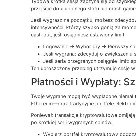
Typowa krótka sesja zaczyna się od szybki
przejście do ulubionego slotu lub crash game
Jeśli wygrasz na początku, możesz zdecydow
intensywności, którzy szybko gonią za mome
cash‑out, jeśli osiągniesz ustawiony limit.
Logowanie → Wybór gry → Pierwszy spin
Jeśli wygrana: zdecyduj o zwiększeniu s
Jeśli seria przegranych osiągnie limit: 
Ten uproszczony przebieg utrzymuje sesję w 
Płatności i Wypłaty: S
Twoje wygrane mogą być wypłacone niemal tak
Ethereum—oraz tradycyjne portfele elektronicz
Ponieważ transakcje kryptowalutowe omijają
po krótkiej serii wygranych spinów.
Wybierz portfel kryptowalutowy podcza