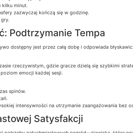
kilku minut.
ansfery zazwyczaj kończą się w godzinę.
gry.
ść: Podtrzymanie Tempa
żywo dostępny jest przez całą dobę i odpowiada błyskaw
asie rzeczywistym, gdzie gracze dzielą się szybkimi strat
poziom emocji każdej sesji.
zas spinów.
tań.
sokiej intensywności na utrzymanie zaangażowania bez o
stowej Satysfakcji
nej potrzeby natychmiastowych nagród—zjawiska, które ps