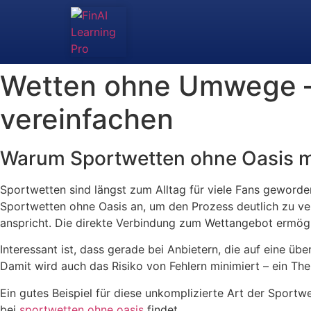
Wetten ohne Umwege – 
vereinfachen
Warum Sportwetten ohne Oasis m
Sportwetten sind längst zum Alltag für viele Fans geworde
Sportwetten ohne Oasis an, um den Prozess deutlich zu ve
anspricht. Die direkte Verbindung zum Wettangebot ermögl
Interessant ist, dass gerade bei Anbietern, die auf eine ü
Damit wird auch das Risiko von Fehlern minimiert – ein The
Ein gutes Beispiel für diese unkomplizierte Art der Sportw
bei
sportwetten ohne oasis
findet.