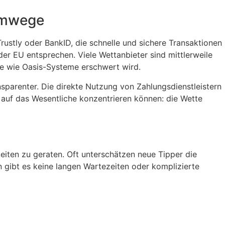
 Umwege
ustly oder BankID, die schnelle und sichere Transaktionen
der EU entsprechen. Viele Wettanbieter sind mittlerweile
itte wie Oasis-Systeme erschwert wird.
sparenter. Die direkte Nutzung von Zahlungsdienstleistern
h auf das Wesentliche konzentrieren können: die Wette
eiten zu geraten. Oft unterschätzen neue Tipper die
 gibt es keine langen Wartezeiten oder komplizierte