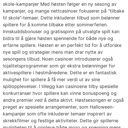
skole-kampanjer Med høsten følger en ny sesong av
kampanjer, og mange nettcasinoer fokuserer på “tilbake
til skole”-temaer. Dette inkluderer tilbud som belønner
spillere for å komme tilbake etter sommerferien.
Innskuddsbonuser og gratisspinn på utvalgte spill kan
bidra til å gjøre høsten spennende for både nye og
erfarne spillere. Høsten er en perfekt tid for å utforske
nye spill og strategier mens man drar nytte av
sesongens tilbud. Noen casinoer introduserer også
lojalitetsprogrammer som gir ekstra belønninger for
aktivespillere i høstmånedene. Dette er en fantastisk
mulighet for spillere å få mer verdi ut av sine
spillopplevelser. I tillegg kan casinoene tilby spesielle
konkurranser hvor spillere kan vinne bonuspoeng og
andre premier ved å delta aktivt. Høstsesongen er også
preget av spesielle arrangementer, som Halloween-
kampanjer som ofte inkluderer temaer inspirert av
skrekkfilmer og festlige aktiviteter. Dette gir spillerne
muligheten til å oppleve både moro og spenning mens