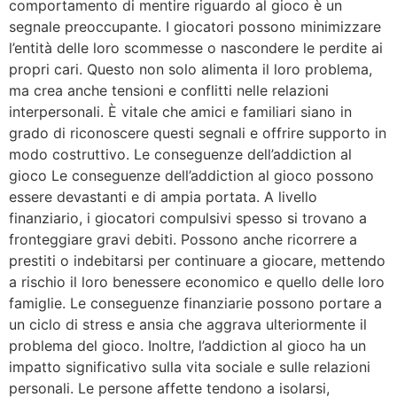
comportamento di mentire riguardo al gioco è un
segnale preoccupante. I giocatori possono minimizzare
l’entità delle loro scommesse o nascondere le perdite ai
propri cari. Questo non solo alimenta il loro problema,
ma crea anche tensioni e conflitti nelle relazioni
interpersonali. È vitale che amici e familiari siano in
grado di riconoscere questi segnali e offrire supporto in
modo costruttivo. Le conseguenze dell’addiction al
gioco Le conseguenze dell’addiction al gioco possono
essere devastanti e di ampia portata. A livello
finanziario, i giocatori compulsivi spesso si trovano a
fronteggiare gravi debiti. Possono anche ricorrere a
prestiti o indebitarsi per continuare a giocare, mettendo
a rischio il loro benessere economico e quello delle loro
famiglie. Le conseguenze finanziarie possono portare a
un ciclo di stress e ansia che aggrava ulteriormente il
problema del gioco. Inoltre, l’addiction al gioco ha un
impatto significativo sulla vita sociale e sulle relazioni
personali. Le persone affette tendono a isolarsi,