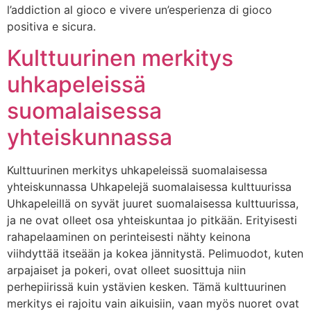
l’addiction al gioco e vivere un’esperienza di gioco
positiva e sicura.
Kulttuurinen merkitys
uhkapeleissä
suomalaisessa
yhteiskunnassa
Kulttuurinen merkitys uhkapeleissä suomalaisessa
yhteiskunnassa Uhkapelejä suomalaisessa kulttuurissa
Uhkapeleillä on syvät juuret suomalaisessa kulttuurissa,
ja ne ovat olleet osa yhteiskuntaa jo pitkään. Erityisesti
rahapelaaminen on perinteisesti nähty keinona
viihdyttää itseään ja kokea jännitystä. Pelimuodot, kuten
arpajaiset ja pokeri, ovat olleet suosittuja niin
perhepiirissä kuin ystävien kesken. Tämä kulttuurinen
merkitys ei rajoitu vain aikuisiin, vaan myös nuoret ovat