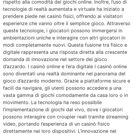
rispetto alla comodità dei giochi online. Inoltre, l’uso di
tecnologie di realtà aumentata e virtuale ha iniziato a
prendere piede nei casinò fisici, offrendo ai visitatori
esperienze che vanno oltre il semplice gioco. Attraverso
queste tecnologie, i giocatori possono immergersi in
ambientazioni uniche e interagire con altri giocatori in
modi completamente nuovi. Questa fusione tra fisico e
digitale rappresenta una risposta diretta alla crescente
domanda di innovazione nel settore del gioco
d’azzardo. I casinò online e l’era digitale I casinò online
sono diventati una realtà dominante nel panorama del
gioco d’azzardo moderno. Grazie a piattaforme sicure e
facili da navigare, gli utenti possono accedere a una
vasta gamma di giochi comodamente da casa loro o in
movimento. La tecnologia ha reso possibile
l’implementazione di giochi dal vivo, dove i giocatori
possono interagire con croupier reali tramite streaming
video, portando l’esperienza di un casinò fisico
direttamente nei loro dispositivi. L’innovazione nel