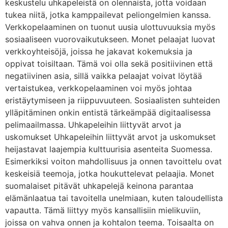
keskustelu uhkapeleistä on olennaista, jotta voidaan
tukea niitä, jotka kamppailevat peliongelmien kanssa.
Verkkopelaaminen on tuonut uusia ulottuvuuksia myös
sosiaaliseen vuorovaikutukseen. Monet pelaajat luovat
verkkoyhteisöjä, joissa he jakavat kokemuksia ja
oppivat toisiltaan. Tämä voi olla sekä positiivinen että
negatiivinen asia, sillä vaikka pelaajat voivat löytää
vertaistukea, verkkopelaaminen voi myös johtaa
eristäytymiseen ja riippuvuuteen. Sosiaalisten suhteiden
ylläpitäminen onkin entistä tärkeämpää digitaalisessa
pelimaailmassa. Uhkapeleihin liittyvät arvot ja
uskomukset Uhkapeleihin liittyvät arvot ja uskomukset
heijastavat laajempia kulttuurisia asenteita Suomessa.
Esimerkiksi voiton mahdollisuus ja onnen tavoittelu ovat
keskeisiä teemoja, jotka houkuttelevat pelaajia. Monet
suomalaiset pitävät uhkapelejä keinona parantaa
elämänlaatua tai tavoitella unelmiaan, kuten taloudellista
vapautta. Tämä liittyy myös kansallisiin mielikuviin,
joissa on vahva onnen ja kohtalon teema. Toisaalta on