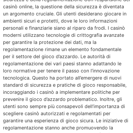
casinò online, la questione della sicurezza è diventata
un argomento cruciale. Gli utenti desiderano giocare in
ambienti sicuri e protetti, dove le loro informazioni
personali e finanziarie siano al riparo da frodi. I casinò
moderni utilizzano tecnologie di crittografia avanzate
per garantire la protezione dei dati, ma la
regolamentazione rimane un elemento fondamentale
per il settore del gioco d’azzardo. Le autorità di
regolamentazione dei vari paesi stanno adattando le
loro normative per tenere il passo con l’innovazione
tecnologica. Questo ha portato all’emergere di nuovi
standard di sicurezza e pratiche di gioco responsabile,
incoraggiando i casinò a implementare politiche per
prevenire il gioco d’azzardo problematico. Inoltre, gli
utenti sono sempre più consapevoli dell’importanza di
scegliere casinò autorizzati e regolamentati per
garantire una esperienza di gioco sicura. Le iniziative di
regolamentazione stanno anche promuovendo la