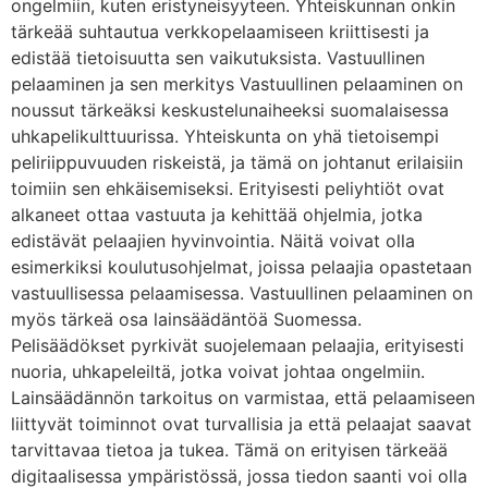
ongelmiin, kuten eristyneisyyteen. Yhteiskunnan onkin
tärkeää suhtautua verkkopelaamiseen kriittisesti ja
edistää tietoisuutta sen vaikutuksista. Vastuullinen
pelaaminen ja sen merkitys Vastuullinen pelaaminen on
noussut tärkeäksi keskustelunaiheeksi suomalaisessa
uhkapelikulttuurissa. Yhteiskunta on yhä tietoisempi
peliriippuvuuden riskeistä, ja tämä on johtanut erilaisiin
toimiin sen ehkäisemiseksi. Erityisesti peliyhtiöt ovat
alkaneet ottaa vastuuta ja kehittää ohjelmia, jotka
edistävät pelaajien hyvinvointia. Näitä voivat olla
esimerkiksi koulutusohjelmat, joissa pelaajia opastetaan
vastuullisessa pelaamisessa. Vastuullinen pelaaminen on
myös tärkeä osa lainsäädäntöä Suomessa.
Pelisäädökset pyrkivät suojelemaan pelaajia, erityisesti
nuoria, uhkapeleiltä, jotka voivat johtaa ongelmiin.
Lainsäädännön tarkoitus on varmistaa, että pelaamiseen
liittyvät toiminnot ovat turvallisia ja että pelaajat saavat
tarvittavaa tietoa ja tukea. Tämä on erityisen tärkeää
digitaalisessa ympäristössä, jossa tiedon saanti voi olla