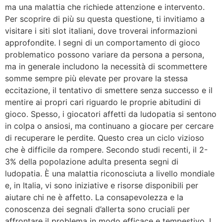
ma una malattia che richiede attenzione e intervento.
Per scoprire di più su questa questione, ti invitiamo a
visitare i siti slot italiani, dove troverai informazioni
approfondite. I segni di un comportamento di gioco
problematico possono variare da persona a persona,
ma in generale includono la necessità di scommettere
somme sempre più elevate per provare la stessa
eccitazione, il tentativo di smettere senza successo e il
mentire ai propri cari riguardo le proprie abitudini di
gioco. Spesso, i giocatori affetti da ludopatia si sentono
in colpa o ansiosi, ma continuano a giocare per cercare
di recuperare le perdite. Questo crea un ciclo vizioso
che è difficile da rompere. Secondo studi recenti, il 2-
3% della popolazione adulta presenta segni di
ludopatia. È una malattia riconosciuta a livello mondiale
e, in Italia, vi sono iniziative e risorse disponibili per
aiutare chi ne è affetto. La consapevolezza e la
conoscenza dei segnali d’allerta sono cruciali per
affrontare il problema in modo efficace e tempestivo. I