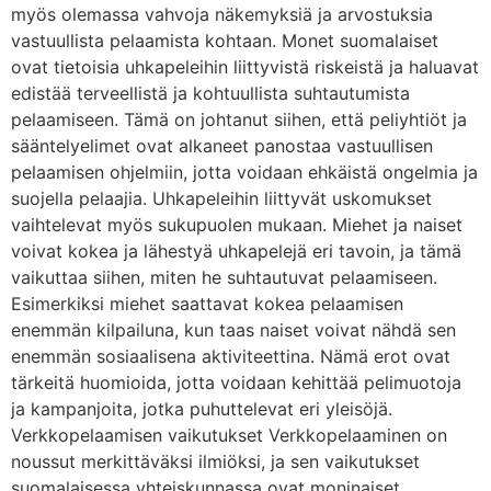
myös olemassa vahvoja näkemyksiä ja arvostuksia
vastuullista pelaamista kohtaan. Monet suomalaiset
ovat tietoisia uhkapeleihin liittyvistä riskeistä ja haluavat
edistää terveellistä ja kohtuullista suhtautumista
pelaamiseen. Tämä on johtanut siihen, että peliyhtiöt ja
sääntelyelimet ovat alkaneet panostaa vastuullisen
pelaamisen ohjelmiin, jotta voidaan ehkäistä ongelmia ja
suojella pelaajia. Uhkapeleihin liittyvät uskomukset
vaihtelevat myös sukupuolen mukaan. Miehet ja naiset
voivat kokea ja lähestyä uhkapelejä eri tavoin, ja tämä
vaikuttaa siihen, miten he suhtautuvat pelaamiseen.
Esimerkiksi miehet saattavat kokea pelaamisen
enemmän kilpailuna, kun taas naiset voivat nähdä sen
enemmän sosiaalisena aktiviteettina. Nämä erot ovat
tärkeitä huomioida, jotta voidaan kehittää pelimuotoja
ja kampanjoita, jotka puhuttelevat eri yleisöjä.
Verkkopelaamisen vaikutukset Verkkopelaaminen on
noussut merkittäväksi ilmiöksi, ja sen vaikutukset
suomalaisessa yhteiskunnassa ovat moninaiset.