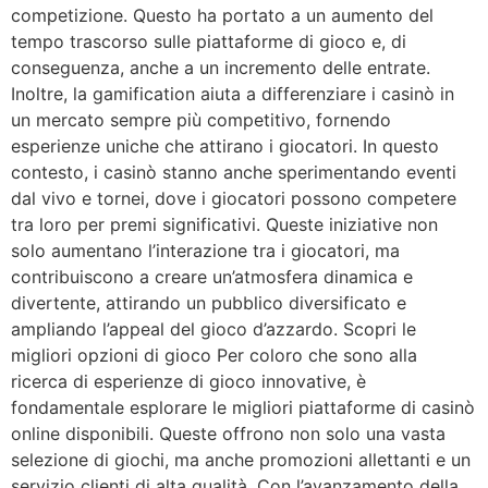
competizione. Questo ha portato a un aumento del
tempo trascorso sulle piattaforme di gioco e, di
conseguenza, anche a un incremento delle entrate.
Inoltre, la gamification aiuta a differenziare i casinò in
un mercato sempre più competitivo, fornendo
esperienze uniche che attirano i giocatori. In questo
contesto, i casinò stanno anche sperimentando eventi
dal vivo e tornei, dove i giocatori possono competere
tra loro per premi significativi. Queste iniziative non
solo aumentano l’interazione tra i giocatori, ma
contribuiscono a creare un’atmosfera dinamica e
divertente, attirando un pubblico diversificato e
ampliando l’appeal del gioco d’azzardo. Scopri le
migliori opzioni di gioco Per coloro che sono alla
ricerca di esperienze di gioco innovative, è
fondamentale esplorare le migliori piattaforme di casinò
online disponibili. Queste offrono non solo una vasta
selezione di giochi, ma anche promozioni allettanti e un
servizio clienti di alta qualità. Con l’avanzamento della