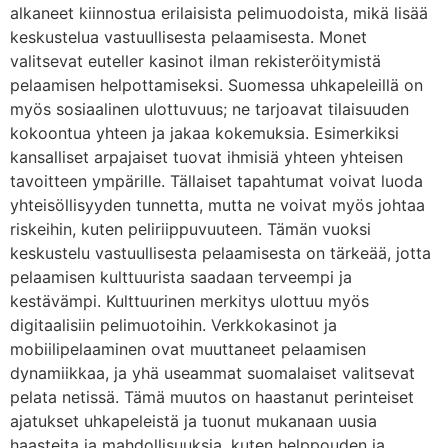
alkaneet kiinnostua erilaisista pelimuodoista, mikä lisää
keskustelua vastuullisesta pelaamisesta. Monet
valitsevat euteller kasinot ilman rekisteröitymistä
pelaamisen helpottamiseksi. Suomessa uhkapeleillä on
myös sosiaalinen ulottuvuus; ne tarjoavat tilaisuuden
kokoontua yhteen ja jakaa kokemuksia. Esimerkiksi
kansalliset arpajaiset tuovat ihmisiä yhteen yhteisen
tavoitteen ympärille. Tällaiset tapahtumat voivat luoda
yhteisöllisyyden tunnetta, mutta ne voivat myös johtaa
riskeihin, kuten peliriippuvuuteen. Tämän vuoksi
keskustelu vastuullisesta pelaamisesta on tärkeää, jotta
pelaamisen kulttuurista saadaan terveempi ja
kestävämpi. Kulttuurinen merkitys ulottuu myös
digitaalisiin pelimuotoihin. Verkkokasinot ja
mobiilipelaaminen ovat muuttaneet pelaamisen
dynamiikkaa, ja yhä useammat suomalaiset valitsevat
pelata netissä. Tämä muutos on haastanut perinteiset
ajatukset uhkapeleistä ja tuonut mukanaan uusia
haasteita ja mahdollisuuksia, kuten helppouden ja